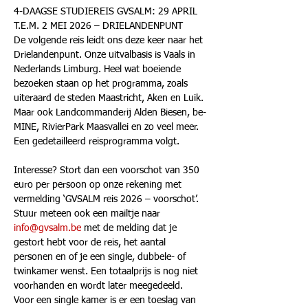
4-DAAGSE STUDIEREIS GVSALM: 29 APRIL 
T.E.M. 2 MEI 2026 – DRIELANDENPUNT 
De volgende reis leidt ons deze keer naar het 
Drielandenpunt. Onze uitvalbasis is Vaals in 
Nederlands Limburg. Heel wat boeiende 
bezoeken staan op het programma, zoals 
uiteraard de steden Maastricht, Aken en Luik. 
Maar ook Landcommanderij Alden Biesen, be-
MINE, RivierPark Maasvallei en zo veel meer. 
Een gedetailleerd reisprogramma volgt. 
Interesse? Stort dan een voorschot van 350 
euro per persoon op onze rekening met 
vermelding ‘GVSALM reis 2026 – voorschot’. 
Stuur meteen ook een mailtje naar 
info@gvsalm.be
 met de melding dat je 
gestort hebt voor de reis, het aantal 
personen en of je een single, dubbele- of 
twinkamer wenst. Een totaalprijs is nog niet 
voorhanden en wordt later meegedeeld. 
Voor een single kamer is er een toeslag van 